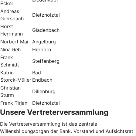
Eckel
Andreas
Dietzhölztal
Giersbach
Horst
Gladenbach
Herrmann
Norbert Mai
Angelburg
Nina Reh
Herborn
Frank
Steffenberg
Schmidt
Katrin
Bad
Storck-Müller
Endbach
Christian
Dillenburg
Sturm
Frank Tirjan
Dietzhölztal
Unsere Vertreterversammlung
Die Vertreterversammlung ist das zentrale
Willensbildungsorgan der Bank. Vorstand und Aufsichtsrat