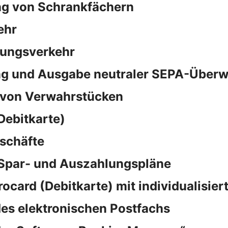
ng von Schrankfächern
ehr
sungsverkehr
ng und Ausgabe neutraler SEPA-Überw
 von Verwahrstücken
Debitkarte)
schäfte
 Spar- und Auszahlungspläne
rocard (Debitkarte) mit individualisie
es elektronischen Postfachs