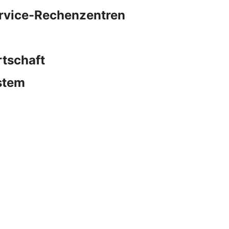
ervice-Rechenzentren
rtschaft
stem