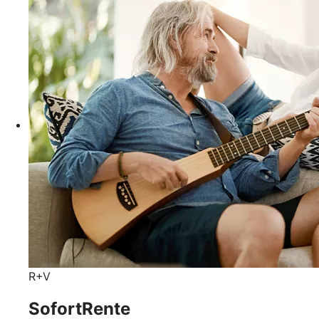
R+V
SofortRente