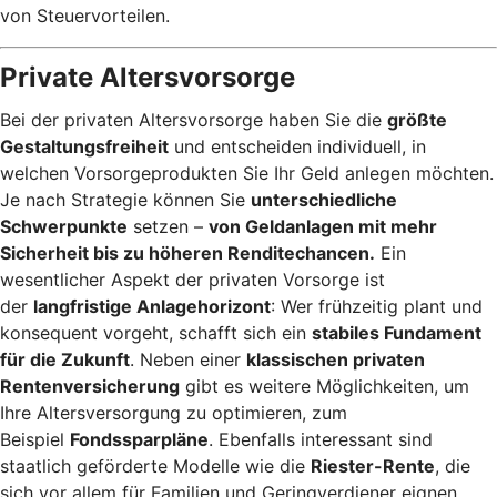
von Steuervorteilen.
Private Altersvorsorge
Bei der privaten Altersvorsorge haben Sie die
größte
Gestaltungsfreiheit
und entscheiden individuell, in
welchen Vorsorgeprodukten Sie Ihr Geld anlegen möchten.
Je nach Strategie können Sie
unterschiedliche
Schwerpunkte
setzen –
von Geldanlagen mit mehr
Sicherheit bis zu höheren Renditechancen.
Ein
wesentlicher Aspekt der privaten Vorsorge ist
der
langfristige Anlagehorizont
: Wer frühzeitig plant und
konsequent vorgeht, schafft sich ein
stabiles Fundament
für die Zukunft
. Neben einer
klassischen privaten
Rentenversicherung
gibt es weitere Möglichkeiten, um
Ihre Altersversorgung zu optimieren, zum
Beispiel
Fondssparpläne
. Ebenfalls interessant sind
staatlich geförderte Modelle wie die
Riester-Rente
, die
sich vor allem für Familien und Geringverdiener eignen