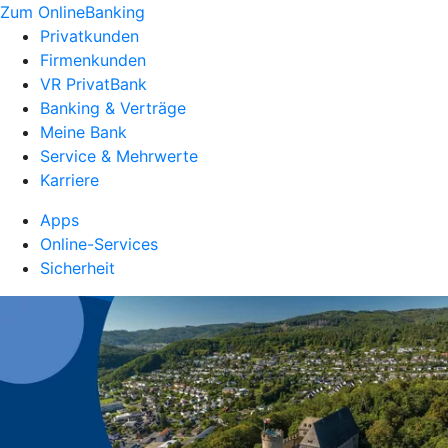
Zum OnlineBanking
Privatkunden
Firmenkunden
VR PrivatBank
Banking & Verträge
Meine Bank
Service & Mehrwerte
Karriere
Apps
Online-Services
Sicherheit