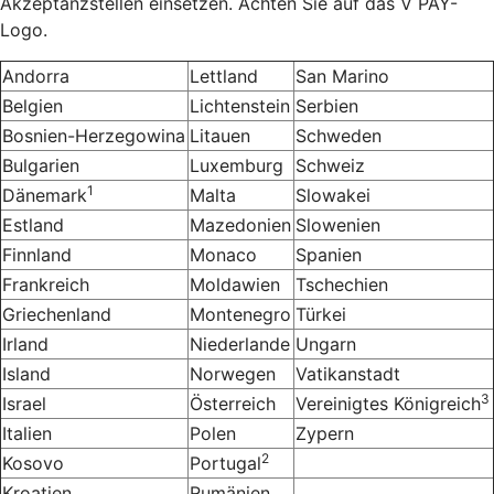
Akzeptanzstellen einsetzen. Achten Sie auf das V PAY-
Logo.
Andorra
Lettland
San Marino
Belgien
Lichtenstein
Serbien
Bosnien-Herzegowina
Litauen
Schweden
Bulgarien
Luxemburg
Schweiz
1
Dänemark
Malta
Slowakei
Estland
Mazedonien
Slowenien
Finnland
Monaco
Spanien
Frankreich
Moldawien
Tschechien
Griechenland
Montenegro
Türkei
Irland
Niederlande
Ungarn
Island
Norwegen
Vatikanstadt
3
Israel
Österreich
Vereinigtes Königreich
Italien
Polen
Zypern
2
Kosovo
Portugal
Kroatien
Rumänien