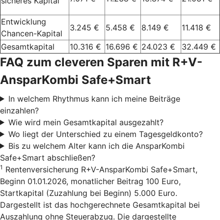
sicheres Kapital
Entwicklung
3.245 €
5.458 €
8.149 €
11.418 €
Chancen-Kapital
Gesamtkapital
10.316 €
16.696 €
24.023 €
32.449 €
FAQ zum cleveren Sparen mit R+V-
AnsparKombi Safe+Smart
In welchem Rhythmus kann ich meine Beiträge
einzahlen?
Wie wird mein Gesamtkapital ausgezahlt?
Wo liegt der Unterschied zu einem Tagesgeldkonto?
Bis zu welchem Alter kann ich die AnsparKombi
Safe+Smart abschließen?
1
Rentenversicherung R+V-AnsparKombi Safe+Smart,
Beginn 01.01.2026, monatlicher Beitrag 100 Euro,
Startkapital (Zuzahlung bei Beginn) 5.000 Euro.
Dargestellt ist das hochgerechnete Gesamtkapital bei
Auszahlung ohne Steuerabzug. Die dargestellte