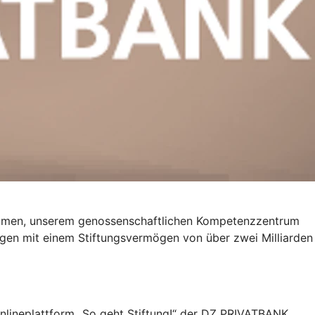
mmen, unserem genossenschaftlichen Kompetenzzentrum
ngen mit einem Stiftungsvermögen von über zwei Milliarden
Onlineplattform „So geht Stiftung!“ der DZ PRIVATBANK