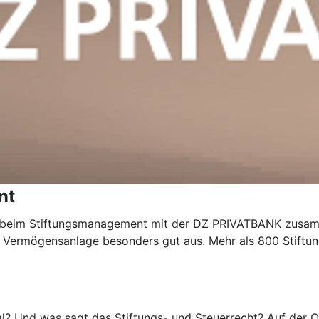
nt
r beim Stiftungsmanagement mit der DZ PRIVATBANK zusa
r Vermögensanlage besonders gut aus. Mehr als 800 Stiftu
al? Und was sagt das Stiftungs- und Steuerrecht? Auf der 