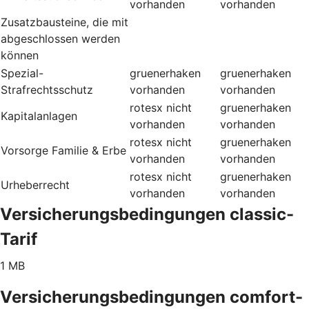
vorhanden
vorhanden
Zusatzbausteine, die mit
abgeschlossen werden
können
Spezial-
gruenerhaken
gruenerhaken
Strafrechtsschutz
vorhanden
vorhanden
rotesx
nicht
gruenerhaken
Kapitalanlagen
vorhanden
vorhanden
rotesx
nicht
gruenerhaken
Vorsorge Familie & Erbe
vorhanden
vorhanden
rotesx
nicht
gruenerhaken
Urheberrecht
vorhanden
vorhanden
Versicherungsbedingungen classic-
Tarif
1 MB
Versicherungsbedingungen comfort-